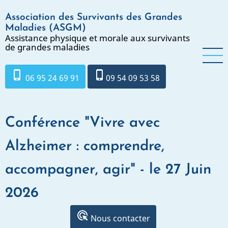
Aller
Association des Survivants des Grandes
au
Maladies (ASGM)
contenu
Assistance physique et morale aux survivants
principal
de grandes maladies
phone_iphone
phone_iphone
06 95 24 69 91
09 54 09 53 58
Conférence "Vivre avec
Alzheimer : comprendre,
accompagner, agir" - le 27 Juin
2026
ads_click
Nous contacter